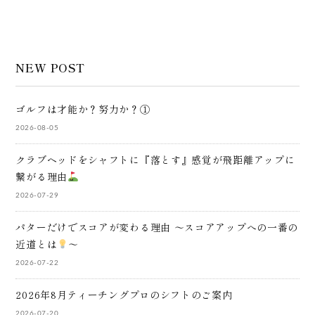
NEW POST
ゴルフは才能か？努力か？①
2026-08-05
クラブヘッドをシャフトに『落とす』感覚が飛距離アップに
繋がる理由
2026-07-29
パターだけでスコアが変わる理由 ～スコアアップへの一番の
近道とは
～
2026-07-22
2026年8月ティーチングプロのシフトのご案内
2026-07-20