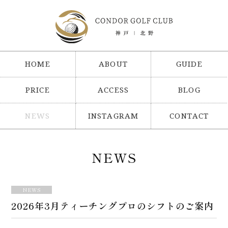
HOME
ABOUT
GUIDE
PRICE
ACCESS
BLOG
NEWS
INSTAGRAM
CONTACT
NEWS
NEWS
2026年3月ティーチングプロのシフトのご案内