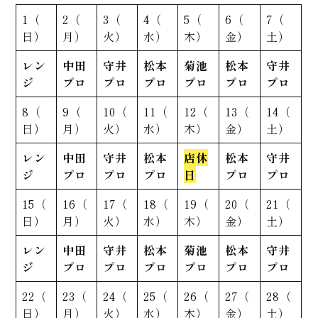
1（
2（
3（
4（
5（
6（
7（
日）
月）
火）
水）
木）
金）
土）
レン
中田
守井
松本
菊池
松本
守井
ジ
プロ
プロ
プロ
プロ
プロ
プロ
8（
9（
10（
11（
12（
13（
14（
日）
月）
火）
水）
木）
金）
土）
レン
中田
守井
松本
店休
松本
守井
ジ
プロ
プロ
プロ
日
プロ
プロ
15（
16（
17（
18（
19（
20（
21（
日）
月）
火）
水）
木）
金）
土）
レン
中田
守井
松本
菊池
松本
守井
ジ
プロ
プロ
プロ
プロ
プロ
プロ
22（
23（
24（
25（
26（
27（
28（
日）
月）
火）
水）
木）
金）
土）