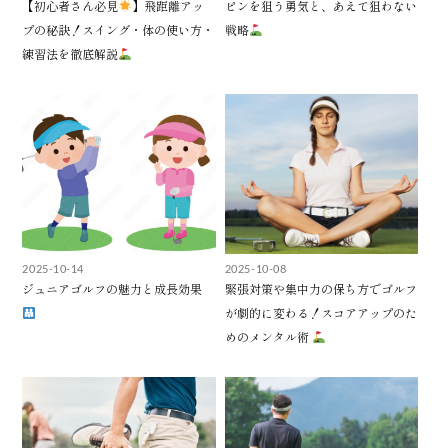
【初心者さん必見
】飛距離アッ
ピンを狙う勇気と、あえて狙わない
プの秘訣！スイング・体の使い方・
戦略
練習法を徹底解説
2025-10-14
2025-10-08
ジュニアゴルフの魅力と成長効果
緊張対策や集中力の保ち方でゴルフ
が劇的に変わる！スコアアップのた
めのメンタル術